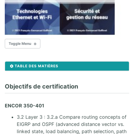
Toggle Menu
DOCUMENTS CCNP ENCOR 350-401
TABLE DES MATIÈRES
Objectifs CCNP ENCOR 350-401
Objectifs de certification
1. PACKET FORWARDING
1.1. CCNP Lab Implementer le routage Inter-VLAN
ENCOR 350-401
X. ROUTAGE EIGRP
3.2 Layer 3 : 3.2.a Compare routing concepts of
EIGRP and OSPF (advanced distance vector vs.
X.1. Protocole EIGRP
linked state, load balancing, path selection, path
X.2. Lab Routage EIGRP