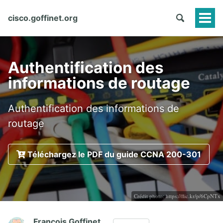
cisco.goffinet.org
Togg
Men
Authentification des
informations de routage
Authentification des informations de
routage
Téléchargez le PDF du guide CCNA 200-301
Crédit photo:
https://flic.kr/p/6CpNTx
François Goffinet