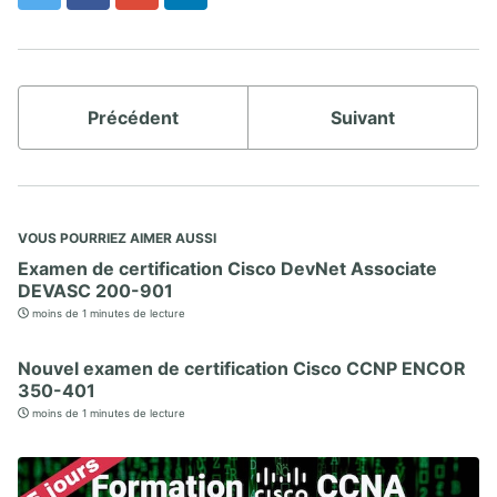
privés
X.3. Lab pare-feu et VPN IPSEC
X.4. Lab IPSEC ESP en mode tunnel et en mode transport avec GRE intégré
au pare-feu ZBF
Précédent
Suivant
X. GESTION ET SUPERVISION DU RÉSEAU
X.1. Supervision du réseau Netflow
X.2. Cisco IP SLA
X.3. Cisco Switched Port Analyzer SPAN
VOUS POURRIEZ AIMER AUSSI
X.4. Lab gestion avancée d'infrastructure
Examen de certification Cisco DevNet Associate
DEVASC 200-901
moins de 1 minutes de lecture
Nouvel examen de certification Cisco CCNP ENCOR
350-401
moins de 1 minutes de lecture