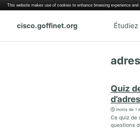
This website makes use of cookies to enhance browsing experience and pr
cisco.goffinet.org
Étudiez
adre
Quiz de
d’adre
moins de 1 m
Ce quiz de 
questions de