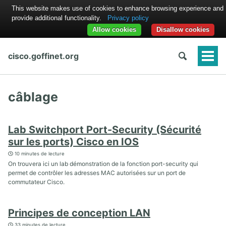
This website makes use of cookies to enhance browsing experience and
provide additional functionality.
Privacy policy
Allow cookies
Disallow cookies
cisco.goffinet.org
Togg
Men
câblage
Lab Switchport Port-Security (Sécurité
sur les ports) Cisco en IOS
10 minutes de lecture
On trouvera ici un lab démonstration de la fonction port-security qui
permet de contrôler les adresses MAC autorisées sur un port de
commutateur Cisco.
Principes de conception LAN
33 minutes de lecture