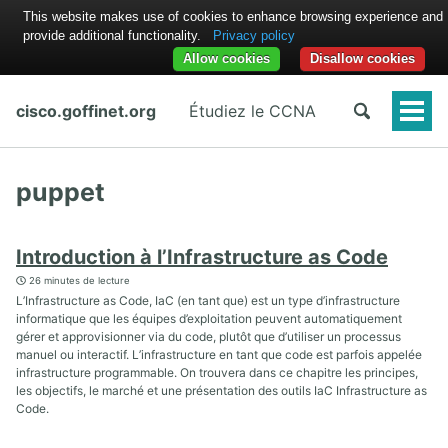
This website makes use of cookies to enhance browsing experience and
provide additional functionality.
Privacy policy
Allow cookies
Disallow cookies
cisco.goffinet.org
Étudiez le CCNA
Togg
Men
puppet
Introduction à l’Infrastructure as Code
26 minutes de lecture
L’Infrastructure as Code, IaC (en tant que) est un type d’infrastructure
informatique que les équipes d’exploitation peuvent automatiquement
gérer et approvisionner via du code, plutôt que d’utiliser un processus
manuel ou interactif. L’infrastructure en tant que code est parfois appelée
infrastructure programmable. On trouvera dans ce chapitre les principes,
les objectifs, le marché et une présentation des outils IaC Infrastructure as
Code.