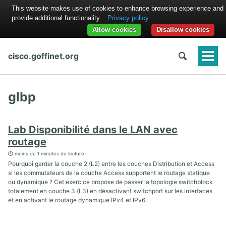
This website makes use of cookies to enhance browsing experience and
provide additional functionality.
Privacy policy
Allow cookies
Disallow cookies
cisco.goffinet.org
Togg
Men
glbp
Lab Disponibilité dans le LAN avec
routage
moins de 1 minutes de lecture
Pourquoi garder la couche 2 (L2) entre les couches Distribution et Access
si les commutateurs de la couche Access supportent le routage statique
ou dynamique ? Cet exercice propose de passer la topologie switchblock
totalement en couche 3 (L3) en désactivant switchport sur les interfaces
et en activant le routage dynamique IPv4 et IPv6.