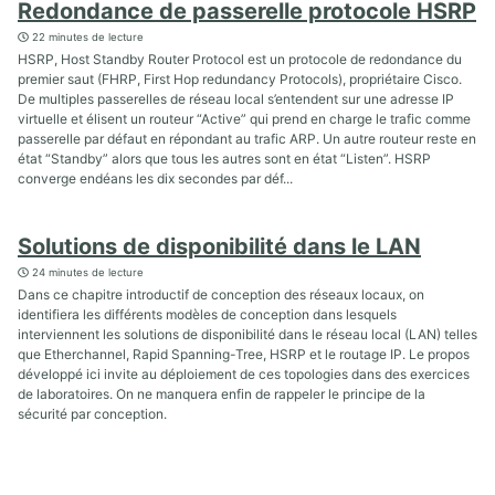
Redondance de passerelle protocole HSRP
22 minutes de lecture
HSRP, Host Standby Router Protocol est un protocole de redondance du
premier saut (FHRP, First Hop redundancy Protocols), propriétaire Cisco.
De multiples passerelles de réseau local s’entendent sur une adresse IP
virtuelle et élisent un routeur “Active” qui prend en charge le trafic comme
passerelle par défaut en répondant au trafic ARP. Un autre routeur reste en
état “Standby” alors que tous les autres sont en état “Listen”. HSRP
converge endéans les dix secondes par déf...
Solutions de disponibilité dans le LAN
24 minutes de lecture
Dans ce chapitre introductif de conception des réseaux locaux, on
identifiera les différents modèles de conception dans lesquels
interviennent les solutions de disponibilité dans le réseau local (LAN) telles
que Etherchannel, Rapid Spanning-Tree, HSRP et le routage IP. Le propos
développé ici invite au déploiement de ces topologies dans des exercices
de laboratoires. On ne manquera enfin de rappeler le principe de la
sécurité par conception.