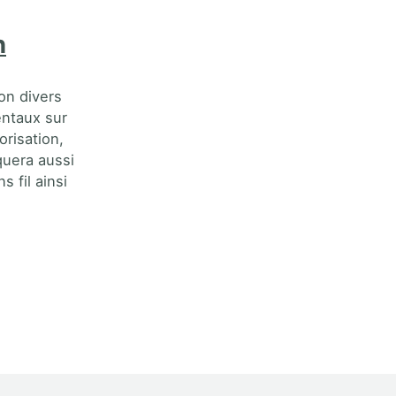
n
on divers
entaux sur
orisation,
quera aussi
 fil ainsi