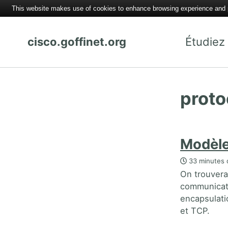
This website makes use of cookies to enhance browsing experience and pr
cisco.goffinet.org
Étudiez
proto
Modèle
33 minutes 
On trouvera
communicati
encapsulati
et TCP.