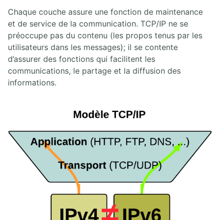
20.4. Lab IPSEC ESP en mode tunnel et en mode transport avec GRE intégré
Chaque couche assure une fonction de maintenance
au pare-feu ZBF
et de service de la communication. TCP/IP ne se
préoccupe pas du contenu (les propos tenus par les
21. EXAMEN CCNA 200-301
utilisateurs dans les messages); il se contente
d’assurer des fonctions qui facilitent les
21.1. Diagnostic fondamental sur les hôtes terminaux
communications, le partage et la diffusion des
21.2. Diagnostic Cisco IOS ICND1
informations.
21.3. Lab final ICND1
21.4. Diagnostic ICND2
21.5. Lab final ICND2 CCNA
21.6. Nouvel examen CCNA 200-301
21.7. Objectifs CCNP ENCOR 350-401