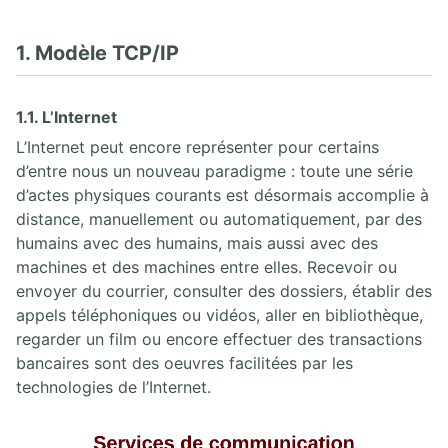
3.7. Lab vérifications et analyses TCP/IP
1. Modèle TCP/IP
4. ADRESSAGE IPV6
4.1. Introduction aux adresses IPv6
1.1. L’Internet
4.2. Prise d'information IPv6
4.3. Adressage IPv6 Unicast
L’Internet peut encore représenter pour certains
4.4. Adressage IPv6 Multicast
d’entre nous un nouveau paradigme : toute une série
4.5. Configuration des interfaces IPv6 sous Cisco IOS
d’actes physiques courants est désormais accomplie à
4.6. Plan d'adressage IPv6
distance, manuellement ou automatiquement, par des
humains avec des humains, mais aussi avec des
5. ROUTAGE ET ROUTEURS
machines et des machines entre elles. Recevoir ou
envoyer du courrier, consulter des dossiers, établir des
5.1. Introduction aux routeurs Cisco
appels téléphoniques ou vidéos, aller en bibliothèque,
5.2. Table de routage Cisco IOS
regarder un film ou encore effectuer des transactions
5.3. Routage statique Cisco IOS
bancaires sont des oeuvres facilitées par les
5.4. Synthèse sur les protocoles de routage dynamique
5.5. Lab configuration d'un routeur Cisco
technologies de l’Internet.
5.6. Lab routage statique simple