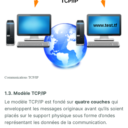
18. TECHNOLOGIES WAN
18.1. Technologies et topologies WAN
18.2. PPP, MLPPP et PPPoE
18.3. Tunnels GRE
18.4. BGP Single-Homed
18.5. Lab Cisco WAN
19. FILTRAGE
19.1. Concepts Pare-Feux Firewall
19.2. Lab Cisco IOS Zone Based Firewall
Communications TCP/IP
19.3. Concepts IDS IPS
19.4. Cisco Switched Port Analyzer SPAN
1.3. Modèle TCP/IP
20. TUNNELS VPN IPSEC
Le modèle TCP/IP est fondé sur
quatre couches
qui
enveloppent les messages originaux avant qu’ils soient
20.1. Présentation du Framework IPSEC
placés sur le support physique sous forme d’ondes
20.2. VPN IPSEC site-à-site, pre-shared, avec NAT overload entre réseaux
représentant les données de la communication.
privés
20.3. Lab pare-feu et VPN IPSEC