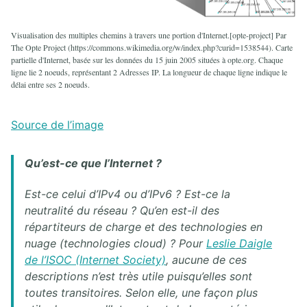
11. TECHNOLOGIES VLANS
Visualisation des multiples chemins à travers une portion d'Internet.[opte-project] Par
11.1. Concepts VLAN
The Opte Project (https://commons.wikimedia.org/w/index.php?curid=1538544). Carte
11.2. Configuration des VLANs sous Cisco IOS
partielle d'Internet, basée sur les données du 15 juin 2005 situées à opte.org. Chaque
11.3. Lab VLAN de base
ligne lie 2 noeuds, représentant 2 Adresses IP. La longueur de chaque ligne indique le
délai entre ses 2 noeuds.
12. REDONDANCE DE LIENS
Source de l’image
12.1. Spanning-Tree et Rapid Spanning-tree Cisco
12.2. Lab Spanning-Tree et Rapid Spanning-Tree Cisco
12.3. Cisco Etherchannel
Qu’est-ce que l’Internet ?
Est-ce celui d’IPv4 ou d’IPv6 ? Est-ce la
13. DISPONIBILITÉ DANS LE LAN
neutralité du réseau ? Qu’en est-il des
13.1. Disponibilité dans le LAN
répartiteurs de charge et des technologies en
13.2. Redondance de passerelle protocole HSRP
nuage (technologies
cloud
) ? Pour
Leslie Daigle
13.3. Lab répartition de charge avec Rapid Spanning-Tree
de l’ISOC (Internet Society)
, aucune de ces
13.4. Lab Disponibilité dans le LAN RSTP avec HSRP
descriptions n’est très utile puisqu’elles sont
13.5. Lab Disponibilité dans le LAN RSTP sans boucle avec HSRP
toutes transitoires. Selon elle, une façon plus
13.6. Lab Disponibilité dans le LAN avec routage