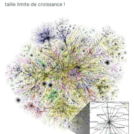
8.3. Messages OSPF
taille limite de croissance !
8.4. États de voisinage OSPF
8.5. Élection DR-BDR OSPF
8.6. Maintien des informations de routage OSPF
8.7. Lab Routage OSPF simple
8.8. Lab Routage OSPF Multi-Area
8.9. Lab OSPF BR-BDR
9. ROUTAGE EIGRP
9.1. Protocole EIGRP
9.2. Lab Routage EIGRP
10. COMMUTATION ETHERNET
10.1. Technologie Ethernet
10.2. Commutation Ethernet
10.3. Principes de conception LAN
10.4. Lab configuration initiale d'un commutateur Cisco