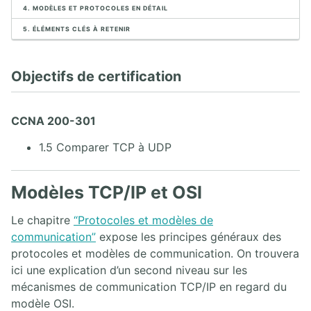
1.3. Composants du réseau
4. MODÈLES ET PROTOCOLES EN DÉTAIL
1.4. Topologies du réseau
5. ÉLÉMENTS CLÉS À RETENIR
1.5. Mathématique des réseaux
2. CISCO IOS CLI
Objectifs de certification
2.1. Cisco IOS
2.2. Installer et configurer GNS3
CCNA 200-301
2.3. Connexion à un commutateur Cisco
2.4. Connexion à un routeur Cisco
1.5 Comparer TCP à UDP
2.5. Méthode Cisco IOS CLI
Modèles TCP/IP et OSI
3. PROTOCOLE IPV4
Le chapitre
“Protocoles et modèles de
3.1. Couche Internet
communication”
expose les principes généraux des
3.2. En-têtes IPv4 et IPv6
protocoles et modèles de communication. On trouvera
3.3. Introduction aux adresses IP
3.4. Adressage IPv4
ici une explication d’un second niveau sur les
3.5. Protocoles ICMP et ARP
mécanismes de communication TCP/IP en regard du
3.6. Couche Transport TCP et UDP
modèle OSI.