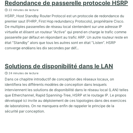
Redondance de passerelle protocole HSRP
22 minutes de lecture
HSRP, Host Standby Router Protocol est un protocole de redondance du
premier saut (FHRP, First Hop redundancy Protocols), propriétaire Cisco.
De multiples passerelles de réseau local s’entendent sur une adresse IP
virtuelle et élisent un routeur “Active” qui prend en charge le trafic comme
passerelle par défaut en répondant au trafic ARP. Un autre routeur reste en
état “Standby” alors que tous les autres sont en état “Listen”. HSRP
converge endéans les dix secondes par déf...
Solutions de disponibilité dans le LAN
24 minutes de lecture
Dans ce chapitre introductif de conception des réseaux locaux, on
identifiera les différents modèles de conception dans lesquels
interviennent les solutions de disponibilité dans le réseau local (LAN) telles
que Etherchannel, Rapid Spanning-Tree, HSRP et le routage IP. Le propos
développé ici invite au déploiement de ces topologies dans des exercices
de laboratoires. On ne manquera enfin de rappeler le principe de la
sécurité par conception.