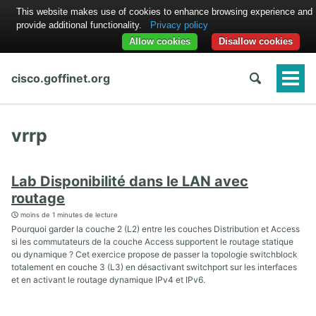
This website makes use of cookies to enhance browsing experience and
provide additional functionality.
Privacy policy
Allow cookies
Disallow cookies
cisco.goffinet.org
Togg
Men
vrrp
Lab Disponibilité dans le LAN avec
routage
moins de 1 minutes de lecture
Pourquoi garder la couche 2 (L2) entre les couches Distribution et Access
si les commutateurs de la couche Access supportent le routage statique
ou dynamique ? Cet exercice propose de passer la topologie switchblock
totalement en couche 3 (L3) en désactivant switchport sur les interfaces
et en activant le routage dynamique IPv4 et IPv6.