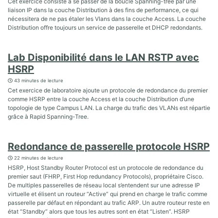
Cet exercice consiste à se passer de la boucle Spanning-tree par une
liaison IP dans la couche Distribution à des fins de performance, ce qui
nécessitera de ne pas étaler les Vlans dans la couche Access. La couche
Distribution offre toujours un service de passerelle et DHCP redondants.
Lab Disponibilité dans le LAN RSTP avec
HSRP
43 minutes de lecture
Cet exercice de laboratoire ajoute un protocole de redondance du premier
comme HSRP entre la couche Access et la couche Distribution d’une
topologie de type Campus LAN. La charge du trafic des VLANs est répartie
grâce à Rapid Spanning-Tree.
Redondance de passerelle protocole HSRP
22 minutes de lecture
HSRP, Host Standby Router Protocol est un protocole de redondance du
premier saut (FHRP, First Hop redundancy Protocols), propriétaire Cisco.
De multiples passerelles de réseau local s’entendent sur une adresse IP
virtuelle et élisent un routeur “Active” qui prend en charge le trafic comme
passerelle par défaut en répondant au trafic ARP. Un autre routeur reste en
état “Standby” alors que tous les autres sont en état “Listen”. HSRP