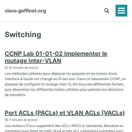
cisco.goffinet.org
Togg
Men
Switching
CCNP Lab 01-01-02 Implementer le
routage Inter-VLAN
32 minutes de lecture
Les méthodes utilisées pour déplacer les paquets et les trames d’une
interface à l’autre ont changé au fil des ans. Dans ce laboratoire CCNP, on
propose de configurer le routage inter-VLAN sous ses différentes formes,
puis d’examiner les différentes tables utilisées pour prendre les décisions
de transferts
Port ACLs (PACLs) et VLAN ACLs (VACLs)
11 minutes de lecture
Les routeurs Cisco supportent des ACLs (RACLs) standards, étendues et
nommées pour filtrer du trafic IPv4 et des ACLs étendues nommées pour