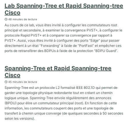
Lab Spanning-Tree et Rapid Spanning-tree
Cisco
48 minutes de lecture
Au cours de ce lab, vous êtes invité à configurer les commutateurs root
principal et secondaire, à examiner la convergence PVST+, à configurer le
protocole Rapid PVST+ et à comparer sa convergence par rapport à
PVST+. Aussi, vous êtes invité à configurer des ports “Edge” pour passer
directement à un état “Forwarding” à l’aide de “PortFast” et empêcher ces
ports de retransférer des BDPUs à l’aide de la protection “BDPU Guard”.
Spanning-Tree et Rapid Spanning-tree
Cisco
45 minutes de lecture
Spanning-Tree est un protocole L2 formalisé IEEE 802.1D qui permet de
garder une topologie physique redondante tout en créant un chemin
logique unique. Spanning-Tree envoie régulièrement des annonces
(BPDU) pour élire un commutateur principal (root). En fonction de cette
information, les commutateurs coupent des ports et une topologie de
transfert à chemin unique converge (de quelques secondes à 50 secondes
selon les versions).