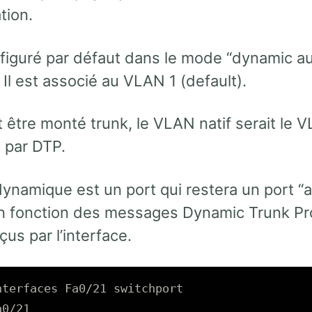
ion.
nfiguré par défaut dans le mode “dynamic au
 Il est associé au VLAN 1 (default).
it être monté trunk, le VLAN natif serait le V
 par DTP.
dynamique est un port qui restera un port “
en fonction des messages Dynamic Trunk Pro
çus par l’interface.
nterfaces Fa0/21 switchport

0/21
