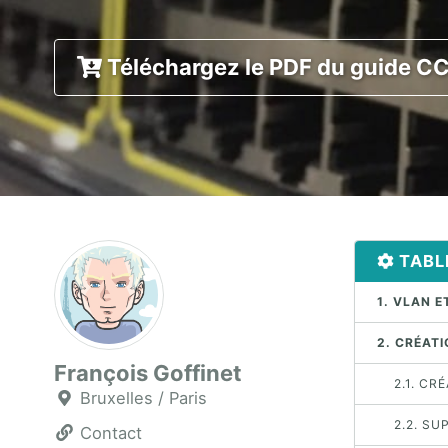
Téléchargez le PDF du guide 
TABL
1. VLAN 
2. CRÉATI
François Goffinet
2.1. CR
Bruxelles / Paris
2.2. SU
Contact