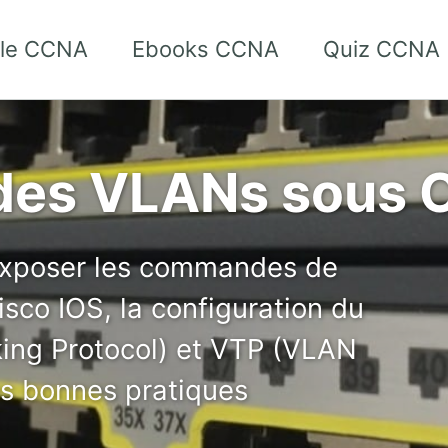
 le CCNA
Ebooks CCNA
Quiz CCNA
des VLANs sous 
’exposer les commandes de
sco IOS, la configuration du
ing Protocol) et VTP (VLAN
es bonnes pratiques