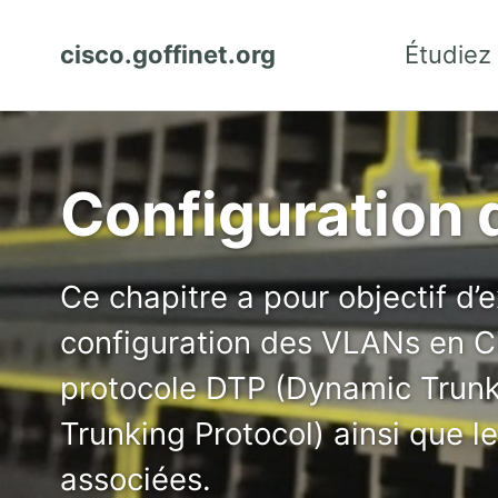
cisco.goffinet.org
Étudiez
Configuration 
Ce chapitre a pour objectif d
configuration des VLANs en Ci
protocole DTP (Dynamic Trunk
Trunking Protocol) ainsi que l
associées.