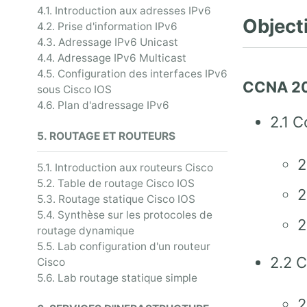
4.1. Introduction aux adresses IPv6
Objecti
4.2. Prise d'information IPv6
4.3. Adressage IPv6 Unicast
4.4. Adressage IPv6 Multicast
4.5. Configuration des interfaces IPv6
CCNA 2
sous Cisco IOS
4.6. Plan d'adressage IPv6
2.1 C
5. ROUTAGE ET ROUTEURS
2
5.1. Introduction aux routeurs Cisco
5.2. Table de routage Cisco IOS
2
5.3. Routage statique Cisco IOS
5.4. Synthèse sur les protocoles de
2
routage dynamique
5.5. Lab configuration d'un routeur
2.2 C
Cisco
5.6. Lab routage statique simple
2