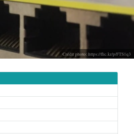
Crédit photo:
https://flic.kr/p/FTS1q3