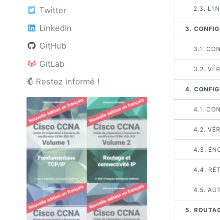
2.3. L’
Twitter
LinkedIn
3. CONFIG
GitHub
3.1. C
GitLab
3.2. VÉ
Restez informé !
4. CONFI
4.1. CO
4.2. VÉ
4.3. E
4.4. RÉ
4.5. A
5. ROUTA