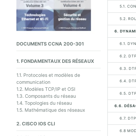
5.1. C
5.2. R
6. DYNAM
DOCUMENTS CCNA 200-301
6.1. D
6.2. D
1. FONDAMENTAUX DES RÉSEAUX
6.3. DT
1.1. Protocoles et modèles de
6.4. DT
communication
1.2. Modèles TCP/IP et OSI
6.5. D
1.3. Composants du réseau
1.4. Topologies du réseau
6.6. DÉS
1.5. Mathématique des réseaux
6.7. DT
2. CISCO IOS CLI
6.8 MO