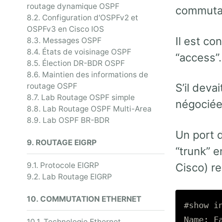
routage dynamique OSPF
commutat
8.2. Configuration d'OSPFv2 et
OSPFv3 en Cisco IOS
Il est co
8.3. Messages OSPF
8.4. États de voisinage OSPF
“access”.
8.5. Élection DR-BDR OSPF
8.6. Maintien des informations de
routage OSPF
S’il deva
8.7. Lab Routage OSPF simple
négociée
8.8. Lab Routage OSPF Multi-Area
8.9. Lab OSPF BR-BDR
Un port 
9. ROUTAGE EIGRP
“trunk” 
9.1. Protocole EIGRP
Cisco) re
9.2. Lab Routage EIGRP
10. COMMUTATION ETHERNET
#show i
Name: Fa
10.1. Technologie Ethernet