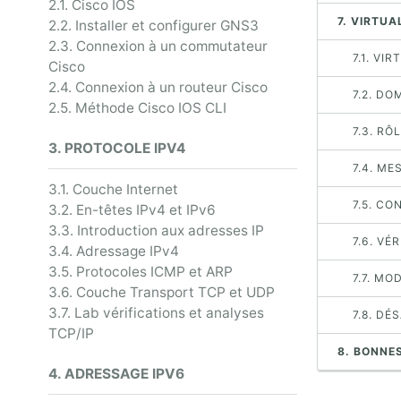
2.1. Cisco IOS
7. VIRTU
2.2. Installer et configurer GNS3
2.3. Connexion à un commutateur
7.1. V
Cisco
2.4. Connexion à un routeur Cisco
7.2. DO
2.5. Méthode Cisco IOS CLI
7.3. RÔ
3. PROTOCOLE IPV4
7.4. M
3.1. Couche Internet
7.5. CO
3.2. En-têtes IPv4 et IPv6
3.3. Introduction aux adresses IP
7.6. VÉ
3.4. Adressage IPv4
3.5. Protocoles ICMP et ARP
7.7. M
3.6. Couche Transport TCP et UDP
3.7. Lab vérifications et analyses
7.8. D
TCP/IP
8. BONNE
4. ADRESSAGE IPV6