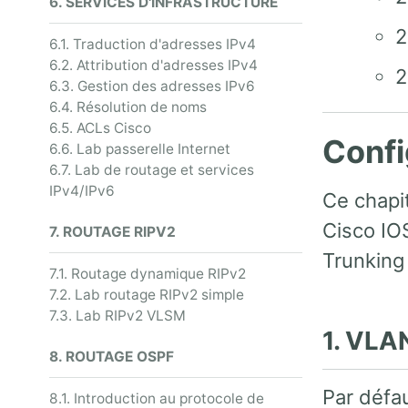
6. SERVICES D'INFRASTRUCTURE
2
6.1. Traduction d'adresses IPv4
6.2. Attribution d'adresses IPv4
2
6.3. Gestion des adresses IPv6
6.4. Résolution de noms
6.5. ACLs Cisco
Confi
6.6. Lab passerelle Internet
6.7. Lab de routage et services
IPv4/IPv6
Ce chapi
Cisco IO
7. ROUTAGE RIPV2
Trunking
7.1. Routage dynamique RIPv2
7.2. Lab routage RIPv2 simple
7.3. Lab RIPv2 VLSM
1. VLA
8. ROUTAGE OSPF
Par défa
8.1. Introduction au protocole de