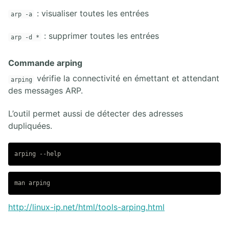
16.6. Gestion des logs SYSLOG
: visualiser toutes les entrées
arp -a
16.7. Supervision du réseau SNMP
16.8. Lab Gestion d'infrastructure
: supprimer toutes les entrées
arp -d *
16.9. Supervision du réseau Netflow
16.10. Cisco IP SLA
Commande arping
vérifie la connectivité en émettant et attendant
17. AUTOMATION ET PROGRAMMABILITÉ DU RÉSEAU
arping
des messages ARP.
17.1. De la virtualisation au nuage
17.2. Concepts Cisco SDN
L’outil permet aussi de détecter des adresses
17.3. APIs HTTP Restful
dupliquées.
17.4. Infrastructure as Code
18. TECHNOLOGIES WAN
18.1. Technologies et topologies WAN
18.2. PPP, MLPPP et PPPoE
18.3. Tunnels GRE
http://linux-ip.net/html/tools-arping.html
18.4. BGP Single-Homed
18.5. Lab Cisco WAN