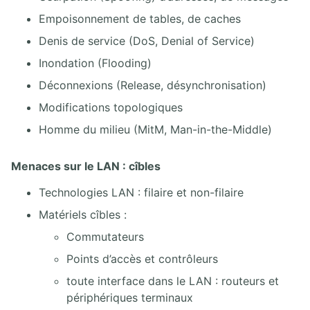
4.4. Adressage IPv6 Multicast
Empoisonnement de tables, de caches
4.5. Configuration des interfaces IPv6 sous Cisco IOS
4.6. Plan d'adressage IPv6
Denis de service (DoS, Denial of Service)
Inondation (Flooding)
5. ROUTAGE ET ROUTEURS
Déconnexions (Release, désynchronisation)
5.1. Introduction aux routeurs Cisco
Modifications topologiques
5.2. Table de routage Cisco IOS
Homme du milieu (MitM, Man-in-the-Middle)
5.3. Routage statique Cisco IOS
5.4. Synthèse sur les protocoles de routage dynamique
5.5. Lab configuration d'un routeur Cisco
Menaces sur le LAN : cîbles
5.6. Lab routage statique simple
Technologies LAN : filaire et non-filaire
Matériels cîbles :
6. SERVICES D'INFRASTRUCTURE
Commutateurs
6.1. Traduction d'adresses IPv4
6.2. Attribution d'adresses IPv4
Points d’accès et contrôleurs
6.3. Gestion des adresses IPv6
toute interface dans le LAN : routeurs et
6.4. Résolution de noms
périphériques terminaux
6.5. ACLs Cisco