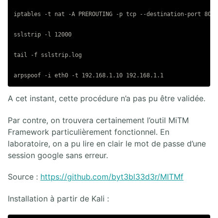
iptables -t nat -A PREROUTING -p tcp --destination-port 80 -
sslstrip -l 12000

tail -f sslstrip.log

A cet instant, cette procédure n’a pas pu être validée.
Par contre, on trouvera certainement l’outil MiTM
Framework particulièrement fonctionnel. En
laboratoire, on a pu lire en clair le mot de passe d’une
session google sans erreur.
Source :
https://github.com/byt3bl33d3r/MITMf
Installation à partir de Kali :