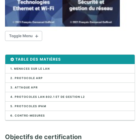
Toggle Menu
DOCUMENTS CCNA 200-301
TABLE DES MATIÈRES
1. FONDAMENTAUX DES RÉSEAUX
1. MENACES SUR LE LAN
2. PROTOCOLE ARP
1.1. Protocoles et modèles de communication
1.2. Modèles TCP/IP et OSI
3. ATTAQUE APR
1.3. Composants du réseau
4. PROTOCOLES LAN 802.1 ET DE GESTION L2
1.4. Topologies du réseau
5. PROTOCOLES IPAM
1.5. Mathématique des réseaux
6. CONTRE-MESURES
2. CISCO IOS CLI
Objectifs de certification
2.1. Cisco IOS