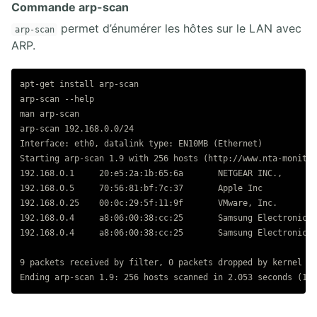
Commande arp-scan
permet d’énumérer les hôtes sur le LAN avec
19. FILTRAGE
arp-scan
ARP.
19.1. Concepts Pare-Feux Firewall
19.2. Lab Cisco IOS Zone Based Firewall
apt-get install arp-scan

19.3. Concepts IDS IPS
arp-scan --help

19.4. Cisco Switched Port Analyzer SPAN
man arp-scan

arp-scan 192.168.0.0/24

20. TUNNELS VPN IPSEC
Interface: eth0, datalink type: EN10MB (Ethernet)

Starting arp-scan 1.9 with 256 hosts (http://www.nta-monitor
20.1. Présentation du Framework IPSEC
192.168.0.1	20:e5:2a:1b:65:6a	NETGEAR INC.,

20.2. VPN IPSEC site-à-site, pre-shared, avec NAT overload entre réseaux
192.168.0.5	70:56:81:bf:7c:37	Apple Inc

privés
192.168.0.25	00:0c:29:5f:11:9f	VMware, Inc.

20.3. Lab pare-feu et VPN IPSEC
192.168.0.4	a8:06:00:38:cc:25	Samsung Electronics Co.,Ltd

20.4. Lab IPSEC ESP en mode tunnel et en mode transport avec GRE intégré
192.168.0.4	a8:06:00:38:cc:25	Samsung Electronics Co.,Ltd (DUP: 2)

au pare-feu ZBF
9 packets received by filter, 0 packets dropped by kernel

21. EXAMEN CCNA 200-301
21.1. Diagnostic fondamental sur les hôtes terminaux