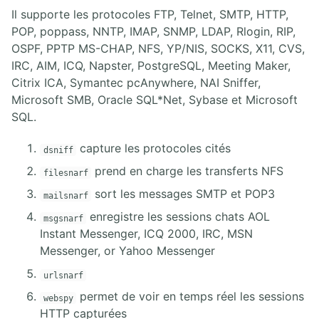
Il supporte les protocoles FTP, Telnet, SMTP, HTTP,
POP, poppass, NNTP, IMAP, SNMP, LDAP, Rlogin, RIP,
OSPF, PPTP MS-CHAP, NFS, YP/NIS, SOCKS, X11, CVS,
IRC, AIM, ICQ, Napster, PostgreSQL, Meeting Maker,
Citrix ICA, Symantec pcAnywhere, NAI Sniffer,
Microsoft SMB, Oracle SQL*Net, Sybase et Microsoft
SQL.
capture les protocoles cités
dsniff
prend en charge les transferts NFS
filesnarf
sort les messages SMTP et POP3
mailsnarf
enregistre les sessions chats AOL
msgsnarf
Instant Messenger, ICQ 2000, IRC, MSN
Messenger, or Yahoo Messenger
urlsnarf
permet de voir en temps réel les sessions
webspy
HTTP capturées