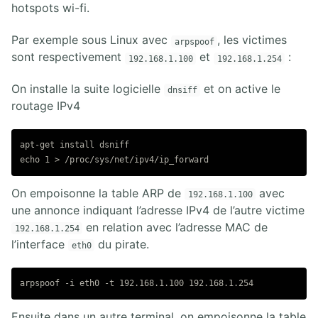
hotspots wi-fi.
Par exemple sous Linux avec
, les victimes
arpspoof
sont respectivement
et
:
192.168.1.100
192.168.1.254
On installe la suite logicielle
et on active le
dnsiff
routage IPv4
apt-get install dsniff

On empoisonne la table ARP de
avec
192.168.1.100
une annonce indiquant l’adresse IPv4 de l’autre victime
en relation avec l’adresse MAC de
192.168.1.254
l’interface
du pirate.
eth0
Ensuite dans un autre terminal, on empoisonne la table