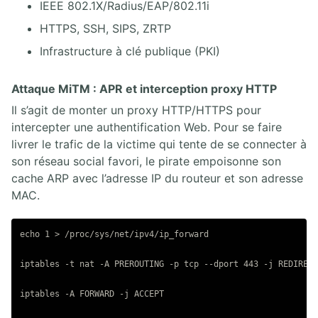
IEEE 802.1X/Radius/EAP/802.11i
HTTPS, SSH, SIPS, ZRTP
Infrastructure à clé publique (PKI)
Attaque MiTM : APR et interception proxy HTTP
Il s’agit de monter un proxy HTTP/HTTPS pour
intercepter une authentification Web. Pour se faire
livrer le trafic de la victime qui tente de se connecter à
son réseau social favori, le pirate empoisonne son
cache ARP avec l’adresse IP du routeur et son adresse
MAC.
echo 1 > /proc/sys/net/ipv4/ip_forward

iptables -t nat -A PREROUTING -p tcp --dport 443 -j REDIRECT

iptables -A FORWARD -j ACCEPT
