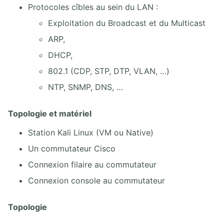
6.6. Lab passerelle Internet
Protocoles cîbles au sein du LAN :
6.7. Lab de routage et services IPv4/IPv6
Exploitation du Broadcast et du Multicast
ARP,
7. ROUTAGE RIPV2
DHCP,
7.1. Routage dynamique RIPv2
802.1 (CDP, STP, DTP, VLAN, …)
7.2. Lab routage RIPv2 simple
7.3. Lab RIPv2 VLSM
NTP, SNMP, DNS, …
8. ROUTAGE OSPF
Topologie et matériel
8.1. Introduction au protocole de routage dynamique OSPF
Station Kali Linux (VM ou Native)
8.2. Configuration d'OSPFv2 et OSPFv3 en Cisco IOS
Un commutateur Cisco
8.3. Messages OSPF
8.4. États de voisinage OSPF
Connexion filaire au commutateur
8.5. Élection DR-BDR OSPF
Connexion console au commutateur
8.6. Maintien des informations de routage OSPF
8.7. Lab Routage OSPF simple
8.8. Lab Routage OSPF Multi-Area
Topologie
8.9. Lab OSPF BR-BDR