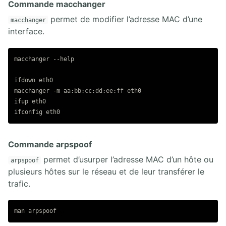
21.2. Diagnostic Cisco IOS ICND1
Commande macchanger
21.3. Lab final ICND1
permet de modifier l’adresse MAC d’une
macchanger
21.4. Diagnostic ICND2
interface.
21.5. Lab final ICND2 CCNA
21.6. Nouvel examen CCNA 200-301
21.7. Objectifs CCNP ENCOR 350-401
macchanger --help

ifdown eth0

macchanger -m aa:bb:cc:dd:ee:ff eth0

ifup eth0

Commande arpspoof
permet d’usurper l’adresse MAC d’un hôte ou
arpspoof
plusieurs hôtes sur le réseau et de leur transférer le
trafic.