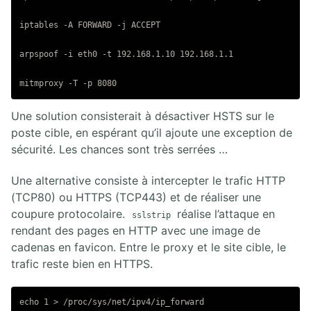
iptables -A FORWARD -j ACCEPT

arpspoof -i eth0 -t 192.168.1.10 192.168.1.1

Une solution consisterait à désactiver HSTS sur le
poste cible, en espérant qu’il ajoute une exception de
sécurité. Les chances sont très serrées …
Une alternative consiste à intercepter le trafic HTTP
(TCP80) ou HTTPS (TCP443) et de réaliser une
coupure protocolaire.
réalise l’attaque en
sslstrip
rendant des pages en HTTP avec une image de
cadenas en favicon. Entre le proxy et le site cible, le
trafic reste bien en HTTPS.
echo 1 > /proc/sys/net/ipv4/ip_forward
