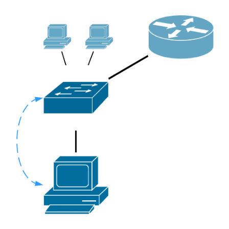
9. ROUTAGE EIGRP
9.1. Protocole EIGRP
9.2. Lab Routage EIGRP
10. COMMUTATION ETHERNET
10.1. Technologie Ethernet
10.2. Commutation Ethernet
10.3. Principes de conception LAN
10.4. Lab configuration initiale d'un commutateur Cisco
11. TECHNOLOGIES VLANS
11.1. Concepts VLAN
11.2. Configuration des VLANs sous Cisco IOS
11.3. Lab VLAN de base
12. REDONDANCE DE LIENS