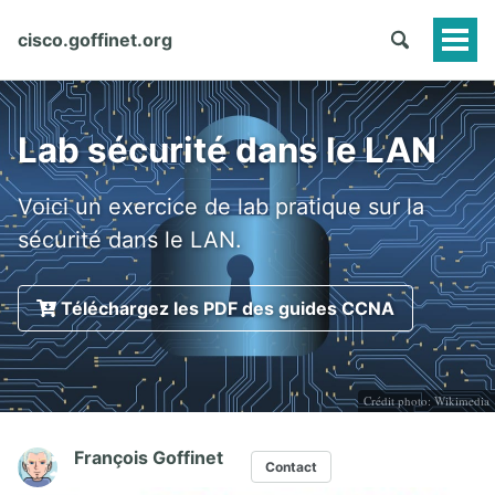
cisco.goffinet.org
Togg
Men
Lab sécurité dans le LAN
Voici un exercice de lab pratique sur la
sécurité dans le LAN.
Téléchargez les PDF des guides CCNA
Crédit photo:
Wikimedia
François Goffinet
Contact