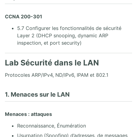
2.2. Installer et configurer GNS3
2.3. Connexion à un commutateur Cisco
CCNA 200-301
2.4. Connexion à un routeur Cisco
2.5. Méthode Cisco IOS CLI
5.7 Configurer les fonctionnalités de sécurité
Layer 2 (DHCP snooping, dynamic ARP
3. PROTOCOLE IPV4
inspection, et port security)
3.1. Couche Internet
3.2. En-têtes IPv4 et IPv6
Lab Sécurité dans le LAN
3.3. Introduction aux adresses IP
3.4. Adressage IPv4
Protocoles ARP/IPv4, ND/IPv6, IPAM et 802.1
3.5. Protocoles ICMP et ARP
3.6. Couche Transport TCP et UDP
3.7. Lab vérifications et analyses TCP/IP
1. Menaces sur le LAN
4. ADRESSAGE IPV6
Menaces : attaques
4.1. Introduction aux adresses IPv6
Reconnaissance, Énumération
4.2. Prise d'information IPv6
4.3. Adressage IPv6 Unicast
Usurpation (Spoofing) d’adresses, de messages