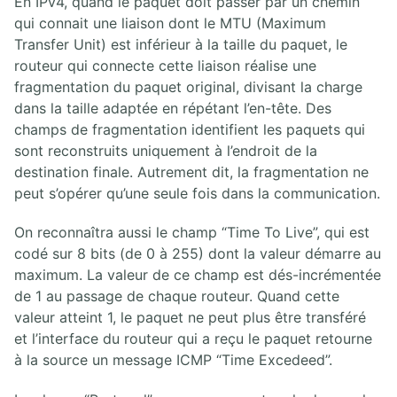
En IPv4, quand le paquet doit passer par un chemin
8.5. Élection DR-BDR OSPF
qui connait une liaison dont le MTU (Maximum
8.6. Maintien des informations de routage OSPF
Transfer Unit) est inférieur à la taille du paquet, le
8.7. Lab Routage OSPF simple
routeur qui connecte cette liaison réalise une
8.8. Lab Routage OSPF Multi-Area
fragmentation du paquet original, divisant la charge
8.9. Lab OSPF BR-BDR
dans la taille adaptée en répétant l’en-tête. Des
champs de fragmentation identifient les paquets qui
9. ROUTAGE EIGRP
sont reconstruits uniquement à l’endroit de la
destination finale. Autrement dit, la fragmentation ne
9.1. Protocole EIGRP
peut s’opérer qu’une seule fois dans la communication.
9.2. Lab Routage EIGRP
On reconnaîtra aussi le champ “Time To Live”, qui est
10. COMMUTATION ETHERNET
codé sur 8 bits (de 0 à 255) dont la valeur démarre au
maximum. La valeur de ce champ est dés-incrémentée
10.1. Technologie Ethernet
de 1 au passage de chaque routeur. Quand cette
10.2. Commutation Ethernet
10.3. Principes de conception LAN
valeur atteint 1, le paquet ne peut plus être transféré
10.4. Lab configuration initiale d'un commutateur Cisco
et l’interface du routeur qui a reçu le paquet retourne
à la source un message ICMP “Time Excedeed”.
11. TECHNOLOGIES VLANS