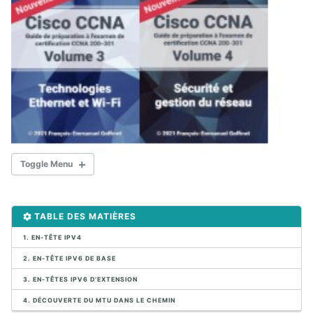
Toggle Menu
DOCUMENTS CCNA 200-301
TABLE DES MATIÈRES
1. FONDAMENTAUX DES RÉSEAUX
1. EN-TÊTE IPV4
2. EN-TÊTE IPV6 DE BASE
1.1. Protocoles et modèles de communication
1.2. Modèles TCP/IP et OSI
3. EN-TÊTES IPV6 D’EXTENSION
1.3. Composants du réseau
4. DÉCOUVERTE DU MTU DANS LE CHEMIN
1.4. Topologies du réseau