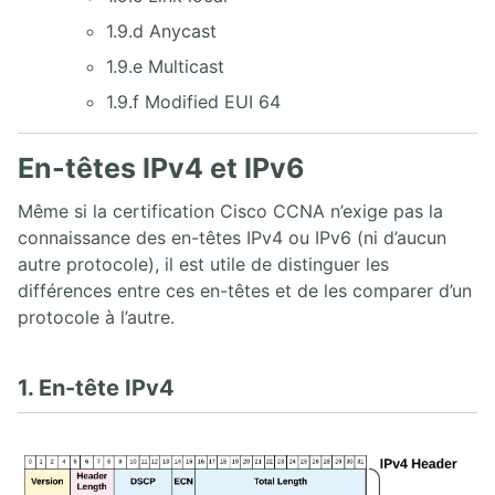
1.9.d Anycast
4. ADRESSAGE IPV6
1.9.e Multicast
4.1. Introduction aux adresses IPv6
4.2. Prise d'information IPv6
1.9.f Modified EUI 64
4.3. Adressage IPv6 Unicast
4.4. Adressage IPv6 Multicast
En-têtes IPv4 et IPv6
4.5. Configuration des interfaces IPv6 sous Cisco IOS
4.6. Plan d'adressage IPv6
Même si la certification Cisco CCNA n’exige pas la
connaissance des en-têtes IPv4 ou IPv6 (ni d’aucun
5. ROUTAGE ET ROUTEURS
autre protocole), il est utile de distinguer les
différences entre ces en-têtes et de les comparer d’un
5.1. Introduction aux routeurs Cisco
protocole à l’autre.
5.2. Table de routage Cisco IOS
5.3. Routage statique Cisco IOS
5.4. Synthèse sur les protocoles de routage dynamique
1. En-tête IPv4
5.5. Lab configuration d'un routeur Cisco
5.6. Lab routage statique simple
6. SERVICES D'INFRASTRUCTURE