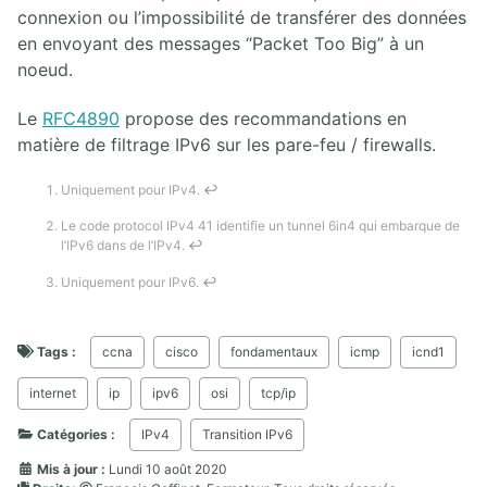
connexion ou l’impossibilité de transférer des données
en envoyant des messages “Packet Too Big” à un
noeud.
Le
RFC4890
propose des recommandations en
matière de filtrage IPv6 sur les pare-feu / firewalls.
Uniquement pour IPv4.
↩
Le code protocol IPv4 41 identifie un tunnel 6in4 qui embarque de
l’IPv6 dans de l’IPv4.
↩
Uniquement pour IPv6.
↩
Tags :
ccna
cisco
fondamentaux
icmp
icnd1
internet
ip
ipv6
osi
tcp/ip
Catégories :
IPv4
Transition IPv6
Mis à jour :
Lundi 10 août 2020