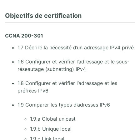
1.5. Mathématique des réseaux
Objectifs de certification
2. CISCO IOS CLI
2.1. Cisco IOS
CCNA 200-301
2.2. Installer et configurer GNS3
1.7 Décrire la nécessité d’un adressage IPv4 privé
2.3. Connexion à un commutateur Cisco
2.4. Connexion à un routeur Cisco
1.6 Configurer et vérifier l’adressage et le sous-
2.5. Méthode Cisco IOS CLI
réseautage (subnetting) IPv4
3. PROTOCOLE IPV4
1.8 Configurer et vérifier l’adressage et les
préfixes IPv6
3.1. Couche Internet
3.2. En-têtes IPv4 et IPv6
1.9 Comparer les types d’adresses IPv6
3.3. Introduction aux adresses IP
3.4. Adressage IPv4
3.5. Protocoles ICMP et ARP
1.9.a Global unicast
3.6. Couche Transport TCP et UDP
1.9.b Unique local
3.7. Lab vérifications et analyses TCP/IP
1.9.c Link local