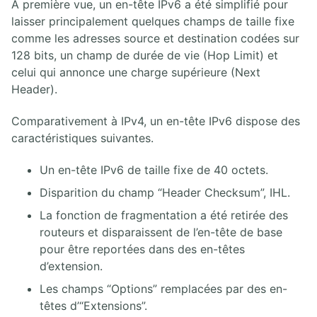
A première vue, un en-tête IPv6 a été simplifié pour
16.1. Configuration et gestion des consoles Cisco IOS
laisser principalement quelques champs de taille fixe
16.2. Chiffement des mots de passes locaux en Cisco IOS
comme les adresses source et destination codées sur
16.3. Gestion et transferts de fichiers en Cisco IOS
128 bits, un champ de durée de vie (Hop Limit) et
16.4. CDP et LLDP
celui qui annonce une charge supérieure (Next
16.5. Synchronisation temporelle NTP
Header).
16.6. Gestion des logs SYSLOG
16.7. Supervision du réseau SNMP
Comparativement à IPv4, un en-tête IPv6 dispose des
16.8. Lab Gestion d'infrastructure
caractéristiques suivantes.
16.9. Supervision du réseau Netflow
16.10. Cisco IP SLA
Un en-tête IPv6 de taille fixe de 40 octets.
Disparition du champ “Header Checksum”, IHL.
17. AUTOMATION ET PROGRAMMABILITÉ DU RÉSEAU
La fonction de fragmentation a été retirée des
17.1. De la virtualisation au nuage
routeurs et disparaissent de l’en-tête de base
17.2. Concepts Cisco SDN
pour être reportées dans des en-têtes
17.3. APIs HTTP Restful
d’extension.
17.4. Infrastructure as Code
Les champs “Options” remplacées par des en-
têtes d’“Extensions”.
18. TECHNOLOGIES WAN