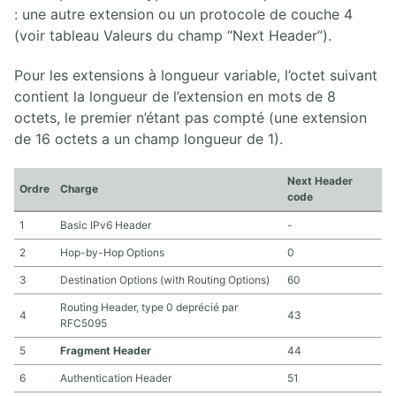
: une autre extension ou un protocole de couche 4
(voir tableau Valeurs du champ “Next Header”).
Pour les extensions à longueur variable, l’octet suivant
contient la longueur de l’extension en mots de 8
octets, le premier n’étant pas compté (une extension
de 16 octets a un champ longueur de 1).
Next Header
Ordre
Charge
code
1
Basic IPv6 Header
-
2
Hop-by-Hop Options
0
3
Destination Options (with Routing Options)
60
Routing Header, type 0 deprécié par
4
43
RFC5095
5
Fragment Header
44
6
Authentication Header
51