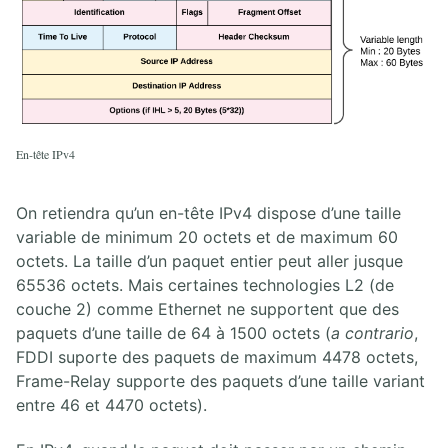
6.1. Traduction d'adresses IPv4
6.2. Attribution d'adresses IPv4
6.3. Gestion des adresses IPv6
6.4. Résolution de noms
6.5. ACLs Cisco
6.6. Lab passerelle Internet
6.7. Lab de routage et services IPv4/IPv6
En-tête IPv4
7. ROUTAGE RIPV2
On retiendra qu’un en-tête IPv4 dispose d’une taille
variable de minimum 20 octets et de maximum 60
7.1. Routage dynamique RIPv2
octets. La taille d’un paquet entier peut aller jusque
7.2. Lab routage RIPv2 simple
65536 octets. Mais certaines technologies L2 (de
7.3. Lab RIPv2 VLSM
couche 2) comme Ethernet ne supportent que des
paquets d’une taille de 64 à 1500 octets (
a contrario
,
8. ROUTAGE OSPF
FDDI suporte des paquets de maximum 4478 octets,
Frame-Relay supporte des paquets d’une taille variant
8.1. Introduction au protocole de routage dynamique OSPF
8.2. Configuration d'OSPFv2 et OSPFv3 en Cisco IOS
entre 46 et 4470 octets).
8.3. Messages OSPF
8.4. États de voisinage OSPF