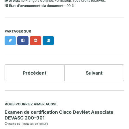
Droits:
François Goffinet, Formateur, Tous droits réservés.
État d'avancement du document :
90 %
PARTAGER SUR
Twitter
Facebook
Google+
LinkedIn
Précédent
Suivant
VOUS POURRIEZ AIMER AUSSI
Examen de certification Cisco DevNet Associate
DEVASC 200-901
moins de 1 minutes de lecture