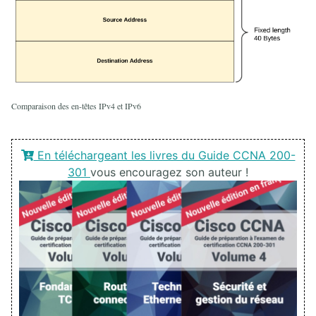
au pare-feu ZBF
21. EXAMEN CCNA 200-301
21.1. Diagnostic fondamental sur les hôtes terminaux
21.2. Diagnostic Cisco IOS ICND1
21.3. Lab final ICND1
Comparaison des en-têtes IPv4 et IPv6
21.4. Diagnostic ICND2
21.5. Lab final ICND2 CCNA
21.6. Nouvel examen CCNA 200-301
En téléchargeant les livres du Guide CCNA 200-
21.7. Objectifs CCNP ENCOR 350-401
301
vous encouragez son auteur !