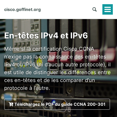
cisco.goffinet.org
Togg
Men
En-têtes IPv4 et IPv6
Même si la certification Cisco CCNA
n’exige pas la connaissance des en-têtes
IPv4 ou IPv6 (ni d’aucun autre protocole), il
est utile de distinguer les différences entre
ces en-têtes et de les comparer d’un
protocole à l’autre.
Téléchargez le PDF du guide CCNA 200-301